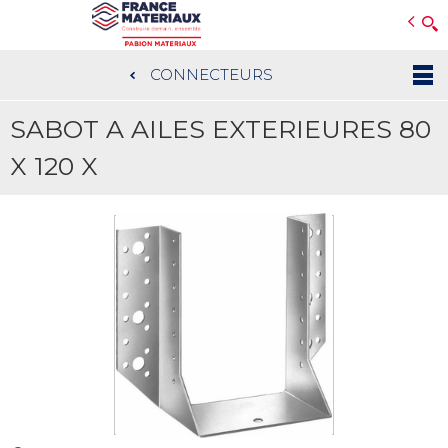
Open e-Commerce
Slogan Client
CONNECTEURS
Aller
au
SABOT A AILES EXTERIEURES 80
contenu
principal
X 120 X