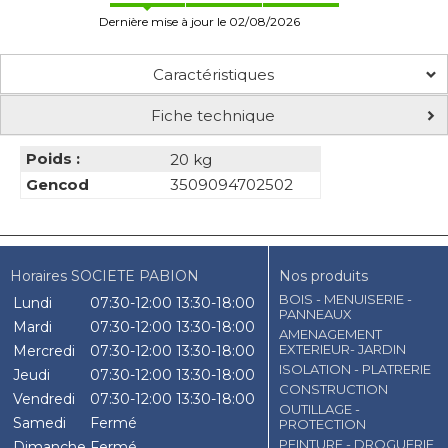
Dernière mise à jour le 02/08/2026
Caractéristiques
Fiche technique
Poids :
20 kg
Gencod
3509094702502
Horaires SOCIETE PABION
Nos produits
BOIS - MENUISERIE -
Lundi
07:30-12:00
13:30-18:00
PANNEAUX
Mardi
07:30-12:00
13:30-18:00
AMENAGEMENT
EXTERIEUR- JARDIN
Mercredi
07:30-12:00
13:30-18:00
ISOLATION - PLATRERIE
Jeudi
07:30-12:00
13:30-18:00
CONSTRUCTION
Vendredi
07:30-12:00
13:30-18:00
OUTILLAGE -
Samedi
Fermé
PROTECTION
PEINTURE - DROGUERIE
Dimanche
Fermé