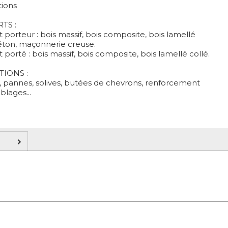
tions
TS :
porteur : bois massif, bois composite, bois lamellé
béton, maçonnerie creuse.
porté : bois massif, bois composite, bois lamellé collé.
TIONS :
, pannes, solives, butées de chevrons, renforcement
lages...