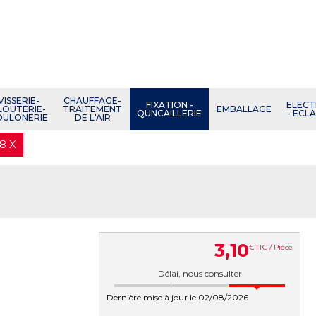
VISSERIE-
CHAUFFAGE-
FIXATION -
ELECT
LOUTERIE-
TRAITEMENT
EMBALLAGE
QUNCAILLERIE
- ECL
OULONERIE
DE L'AIR
8 X
3
,
10
€
TTC / Pièce
Délai, nous consulter
Dernière mise à jour le 02/08/2026