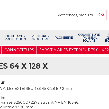
COUVERTURE
OUTILLAGE -
PEINTURE -
PLOMBERIE
- PANNEAU
C
PROTECTION
DROGUERIE
SOLAIRE
B
CONNECTEURS
SABOT A AILES EXTERIEURES 64 X 12
S 64 X 128 X
tif
A AILES EXTERIEURES 45X128 EP 2mm
tion
alvanisé S250GD+Z275 suivant NF EN 10346.
eur talon : 80 mm.