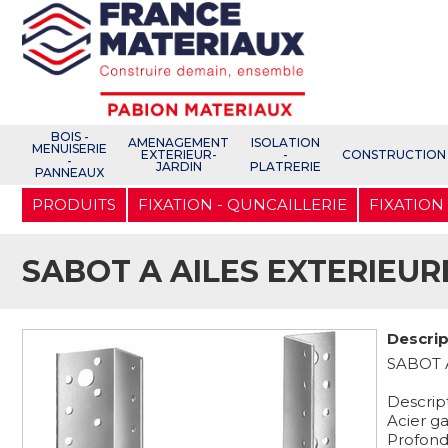
Open e-Commerce
Slogan Client
BOIS -
AMENAGEMENT
ISOLATION
MENUISERIE
EXTERIEUR-
-
CONSTRUCTION
-
JARDIN
PLATRERIE
PANNEAUX
Aller
PRODUITS
FIXATION - QUNCAILLERIE
FIXATION
au
contenu
principal
SABOT A AILES EXTERIEURE
Descrip
SABOT 
Descrip
Acier g
Profond