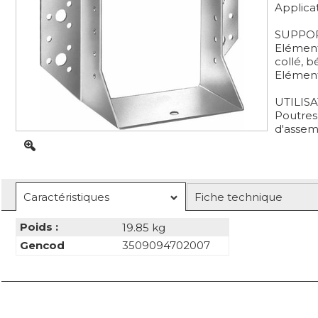
Applica
SUPPOR
Elément 
collé, 
Elément 
UTILISA
Poutres
d'assemb
Caractéristiques
Fiche technique
Poids :
19.85 kg
Gencod
3509094702007