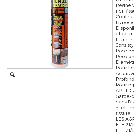
Résine v
non fiss
Couleur :
Livrée 
Disponi
et de m
LES + 
Sans sty
Pose en
Pose en
Diamètr
Pour ti
Aciers z
Profond
Pour re
APPLIC
Garde-co
dans l'as
Scelleme
fissuré.
LES AG
ETE 21/1
ETE 21/1