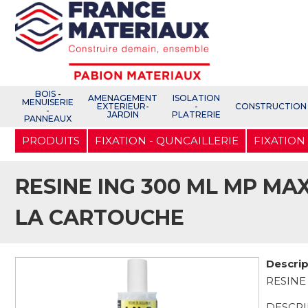
Open e-Commerce
Slogan Client
BOIS -
AMENAGEMENT
ISOLATION
MENUISERIE
EXTERIEUR-
-
CONSTRUCTION
-
JARDIN
PLATRERIE
PANNEAUX
Aller
PRODUITS
FIXATION - QUNCAILLERIE
FIXATION
au
contenu
principal
RESINE ING 300 ML MP MA
LA CARTOUCHE
Descrip
RESINE
DESCRI