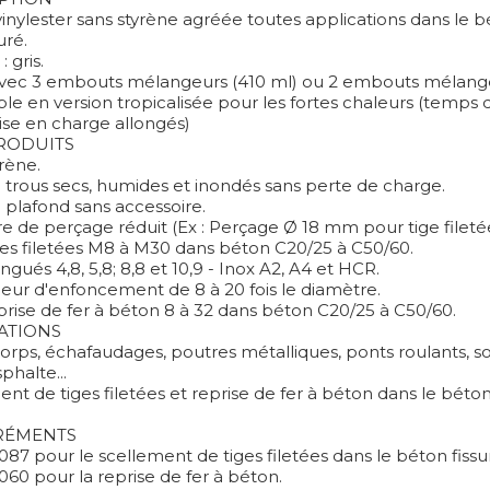
inylester sans styrène agréée toutes applications dans le b
uré.
 gris.
avec 3 embouts mélangeurs (410 ml) ou 2 embouts mélange
ble en version tropicalisée pour les fortes chaleurs (temps
ise en charge allongés)
PRODUITS
rène.
 trous secs, humides et inondés sans perte de charge.
 plafond sans accessoire.
e de perçage réduit (Ex : Perçage Ø 18 mm pour tige fileté
ges filetées M8 à M30 dans béton C20/25 à C50/60.
ingués 4,8, 5,8; 8,8 et 10,9 - Inox A2, A4 et HCR.
eur d'enfoncement de 8 à 20 fois le diamètre.
prise de fer à béton 8 à 32 dans béton C20/25 à C50/60.
ATIONS
rps, échafaudages, poutres métalliques, ponts roulants, soli
phalte...
nt de tiges filetées et reprise de fer à béton dans le béton
RÉMENTS
087 pour le scellement de tiges filetées dans le béton fissur
060 pour la reprise de fer à béton.