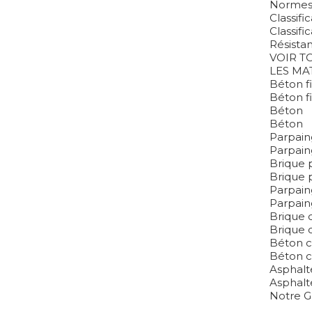
Normes 
Classifi
Classifi
Résistan
VOIR T
LES MA
Béton f
Béton f
Béton
Béton
Parpaing
Parpaing
Brique 
Brique 
Parpain
Parpain
Brique 
Brique 
Béton ce
Béton ce
Asphalt
Asphalt
Notre 