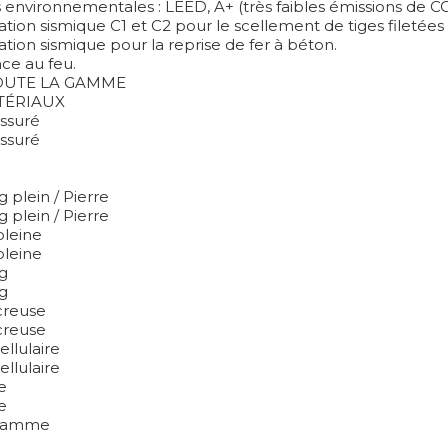
environnementales : LEED, A+ (très faibles émissions de CO
cation sismique C1 et C2 pour le scellement de tiges filetées
cation sismique pour la reprise de fer à béton.
ce au feu.
OUTE LA GAMME
TÉRIAUX
issuré
issuré
 plein / Pierre
 plein / Pierre
pleine
pleine
g
g
creuse
creuse
llulaire
llulaire
e
e
Gamme