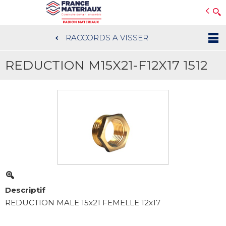
Open e-Commerce
Slogan Client
RACCORDS A VISSER
Aller
au
REDUCTION M15X21-F12X17 1512
contenu
principal
Descriptif
REDUCTION MALE 15x21 FEMELLE 12x17