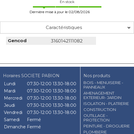
En stock
Dernière mise à jour le 02/08/2026
Caractéristiques
Gencod
3160142111082
Horaires SOCIETE PABION
Nos produits
BOIS - MENUISERIE -
Lundi
07:30-12:00
13:30-18:00
PANNEAUX
Mardi
07:30-12:00
13:30-18:00
AMENAGEMENT
EXTERIEUR- JARDIN
Mercredi
07:30-12:00
13:30-18:00
ISOLATION - PLATRERIE
Jeudi
07:30-12:00
13:30-18:00
CONSTRUCTION
Vendredi
07:30-12:00
13:30-18:00
OUTILLAGE -
Samedi
Fermé
PROTECTION
PEINTURE - DROGUERIE
Dimanche
Fermé
PLOMBERIE