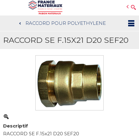
Open e-Commerce
Slogan Client
RACCORD POUR POLYETHYLENE
Aller
au
RACCORD SE F.15X21 D20 SEF20
contenu
principal
Descriptif
RACCORD SE F.15x21 D20 SEF20