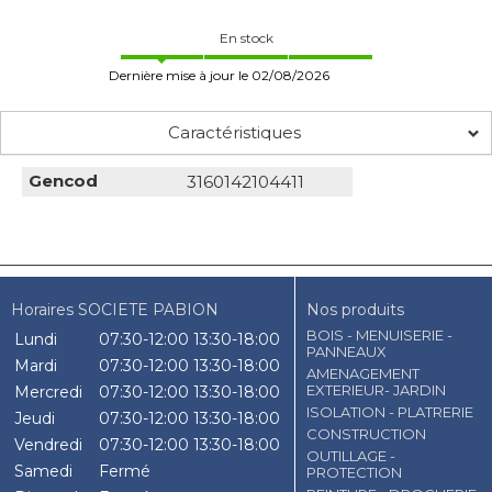
En stock
Dernière mise à jour le 02/08/2026
Caractéristiques
Gencod
3160142104411
Horaires SOCIETE PABION
Nos produits
BOIS - MENUISERIE -
Lundi
07:30-12:00
13:30-18:00
PANNEAUX
Mardi
07:30-12:00
13:30-18:00
AMENAGEMENT
EXTERIEUR- JARDIN
Mercredi
07:30-12:00
13:30-18:00
ISOLATION - PLATRERIE
Jeudi
07:30-12:00
13:30-18:00
CONSTRUCTION
Vendredi
07:30-12:00
13:30-18:00
OUTILLAGE -
Samedi
Fermé
PROTECTION