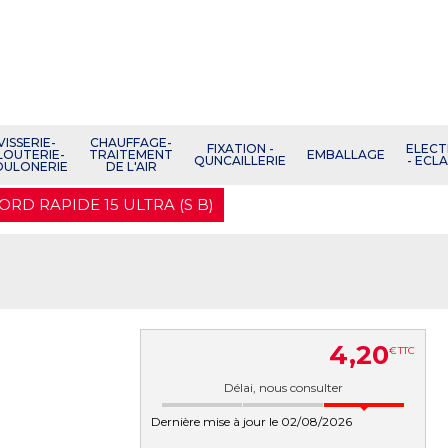
VISSERIE-
CHAUFFAGE-
FIXATION -
ELECT
LOUTERIE-
TRAITEMENT
EMBALLAGE
QUNCAILLERIE
- ECL
OULONERIE
DE L'AIR
ORD RAPIDE 15 ULTRA (S B)
4
,
20
€
TTC
Délai, nous consulter
Dernière mise à jour le 02/08/2026