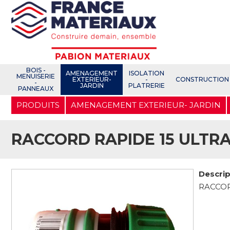
Open e-Commerce
Slogan Client
BOIS -
AMENAGEMENT
ISOLATION
MENUISERIE
EXTERIEUR-
-
CONSTRUCTION
-
JARDIN
PLATRERIE
PANNEAUX
Aller
PRODUITS
AMENAGEMENT EXTERIEUR- JARDIN
au
contenu
principal
RACCORD RAPIDE 15 ULTRA 
Descrip
RACCOR