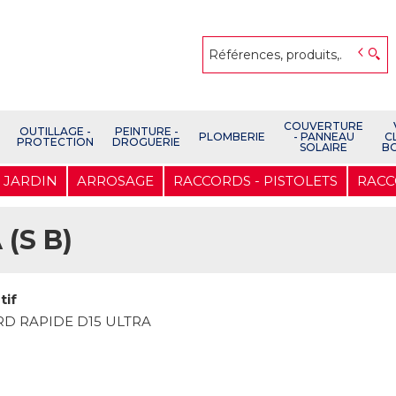
COUVERTURE
OUTILLAGE -
PEINTURE -
PLOMBERIE
- PANNEAU
C
PROTECTION
DROGUERIE
SOLAIRE
B
JARDIN
ARROSAGE
RACCORDS - PISTOLETS
RACC
(S B)
tif
D RAPIDE D15 ULTRA