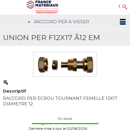
Open e-Commerce
Slogan Client
RACCORD PER A VISSER
Aller
au
UNION PER F12X17 Ã12 EM
contenu
principal
Descriptif
RACCORD PER ECROU TOURNANT FEMELLE 12X17
DIAMETRE 12
En stock
Dernière mise à jour le 02/08/2026