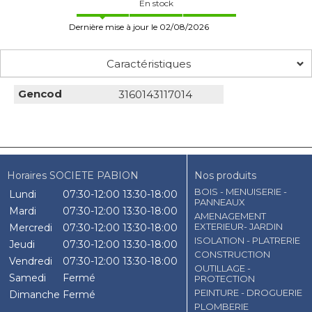
En stock
Dernière mise à jour le 02/08/2026
Caractéristiques
Gencod
3160143117014
Horaires SOCIETE PABION
Nos produits
BOIS - MENUISERIE -
Lundi
07:30-12:00
13:30-18:00
PANNEAUX
Mardi
07:30-12:00
13:30-18:00
AMENAGEMENT
EXTERIEUR- JARDIN
Mercredi
07:30-12:00
13:30-18:00
ISOLATION - PLATRERIE
Jeudi
07:30-12:00
13:30-18:00
CONSTRUCTION
Vendredi
07:30-12:00
13:30-18:00
OUTILLAGE -
Samedi
Fermé
PROTECTION
PEINTURE - DROGUERIE
Dimanche
Fermé
PLOMBERIE