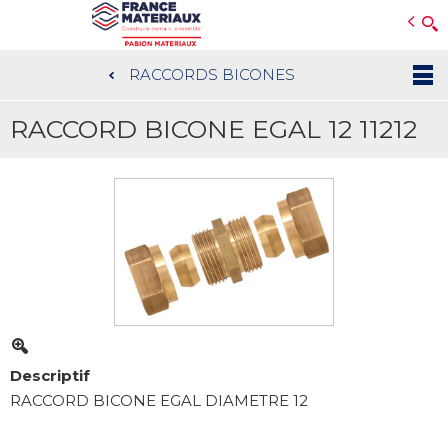
Open e-Commerce
Slogan Client
RACCORDS BICONES
Aller
au
RACCORD BICONE EGAL 12 11212
contenu
principal
Descriptif
RACCORD BICONE EGAL DIAMETRE 12