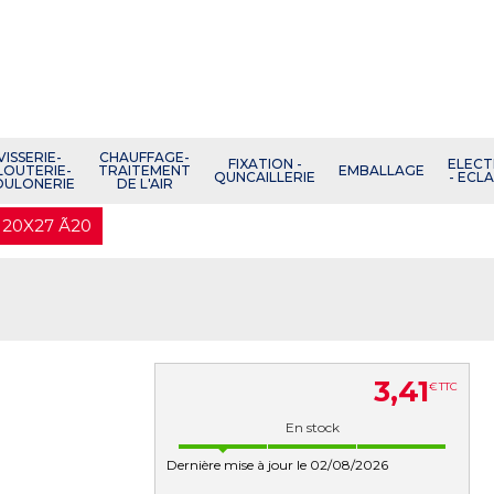
VISSERIE-
CHAUFFAGE-
FIXATION -
ELECT
LOUTERIE-
TRAITEMENT
EMBALLAGE
QUNCAILLERIE
- ECL
OULONERIE
DE L'AIR
M20X27 Ã20
3
,
41
€
TTC
En stock
Dernière mise à jour le 02/08/2026