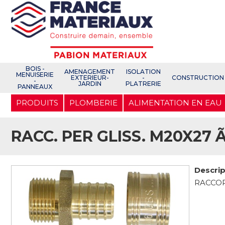
Open e-Commerce
Slogan Client
BOIS -
AMENAGEMENT
ISOLATION
MENUISERIE
EXTERIEUR-
-
CONSTRUCTION
-
JARDIN
PLATRERIE
PANNEAUX
Aller
PRODUITS
PLOMBERIE
ALIMENTATION EN EAU
au
contenu
principal
RACC. PER GLISS. M20X27 
Descrip
RACCOR