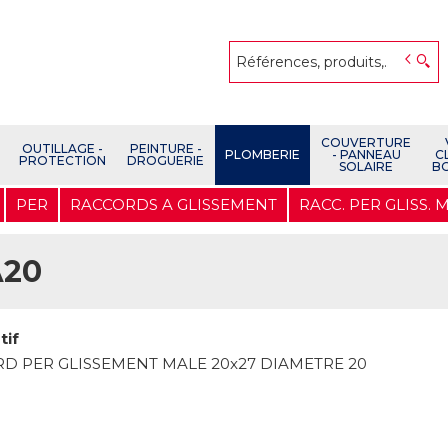
COUVERTURE
OUTILLAGE -
PEINTURE -
PLOMBERIE
- PANNEAU
C
PROTECTION
DROGUERIE
SOLAIRE
B
PER
RACCORDS A GLISSEMENT
RACC. PER GLISS. 
Ã20
tif
D PER GLISSEMENT MALE 20x27 DIAMETRE 20