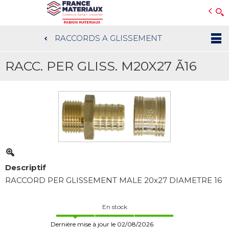
Open e-Commerce
Slogan Client
RACCORDS A GLISSEMENT
Aller
au
RACC. PER GLISS. M20X27 Ã16
contenu
principal
Descriptif
RACCORD PER GLISSEMENT MALE 20x27 DIAMETRE 16
En stock
Dernière mise à jour le 02/08/2026