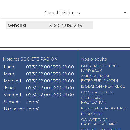
Caractéristiques
Gencod
3160143182296
Horaires SOCIETE PABION
Nos produits
BOIS - MENUISERIE -
Lundi
07:30-12:00
13:30-18:00
PANNEAUX
Mardi
07:30-12:00
13:30-18:00
AMENAGEMENT
EXTERIEUR- JARDIN
Mercredi
07:30-12:00
13:30-18:00
ISOLATION - PLATRERIE
Jeudi
07:30-12:00
13:30-18:00
CONSTRUCTION
Vendredi
07:30-12:00
13:30-18:00
OUTILLAGE -
Samedi
Fermé
PROTECTION
PEINTURE - DROGUERIE
Dimanche
Fermé
PLOMBERIE
COUVERTURE -
PANNEAU SOLAIRE
VISSERIE-CLOUTERIE-