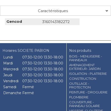
Caractéristiques
Gencod
3160143182272
Horaires SOCIETE PABION
Nos produits
BOIS - MENUISERIE -
Lundi
07:30-12:00
13:30-18:00
PANNEAUX
Mardi
07:30-12:00
13:30-18:00
AMENAGEMENT
EXTERIEUR- JARDIN
Mercredi
07:30-12:00
13:30-18:00
ISOLATION - PLATRERIE
Jeudi
07:30-12:00
13:30-18:00
CONSTRUCTION
Vendredi
07:30-12:00
13:30-18:00
OUTILLAGE -
Samedi
Fermé
PROTECTION
PEINTURE - DROGUERIE
Dimanche
Fermé
PLOMBERIE
COUVERTURE -
PANNEAU SOLAIRE
VISSERIE-CLOUTERIE-