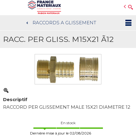
Open e-Commerce
Slogan Client
RACCORDS A GLISSEMENT
Aller
au
RACC. PER GLISS. M15X21 Ã12
contenu
principal
Descriptif
RACCORD PER GLISSEMENT MALE 15X21 DIAMETRE 12
En stock
Dernière mise à jour le 02/08/2026