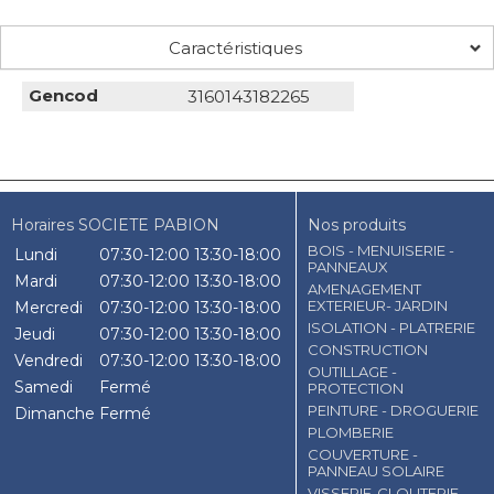
Caractéristiques
Gencod
3160143182265
Horaires SOCIETE PABION
Nos produits
BOIS - MENUISERIE -
Lundi
07:30-12:00
13:30-18:00
PANNEAUX
Mardi
07:30-12:00
13:30-18:00
AMENAGEMENT
EXTERIEUR- JARDIN
Mercredi
07:30-12:00
13:30-18:00
ISOLATION - PLATRERIE
Jeudi
07:30-12:00
13:30-18:00
CONSTRUCTION
Vendredi
07:30-12:00
13:30-18:00
OUTILLAGE -
Samedi
Fermé
PROTECTION
PEINTURE - DROGUERIE
Dimanche
Fermé
PLOMBERIE
COUVERTURE -
PANNEAU SOLAIRE
VISSERIE-CLOUTERIE-