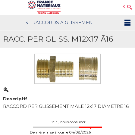
Open e-Commerce
Slogan Client
RACCORDS A GLISSEMENT
Aller
au
RACC. PER GLISS. M12X17 Ã16
contenu
principal
Descriptif
RACCORD PER GLISSEMENT MALE 12x17 DIAMETRE 16
Délai, nous consulter
Dernière mise à jour le 04/08/2026