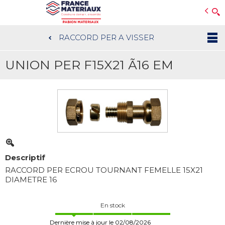
Open e-Commerce
Slogan Client
RACCORD PER A VISSER
Aller
au
UNION PER F15X21 Ã16 EM
contenu
principal
Descriptif
RACCORD PER ECROU TOURNANT FEMELLE 15X21
DIAMETRE 16
En stock
Dernière mise à jour le 02/08/2026