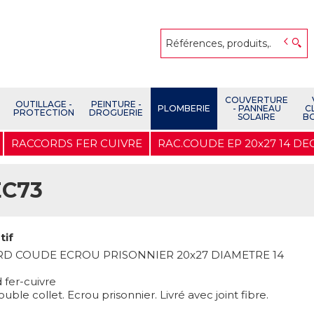
COUVERTURE
OUTILLAGE -
PEINTURE -
PLOMBERIE
- PANNEAU
C
PROTECTION
DROGUERIE
SOLAIRE
B
RACCORDS FER CUIVRE
RAC.COUDE EP 20x27 14 DE
EC73
tif
D COUDE ECROU PRISONNIER 20x27 DIAMETRE 14
 fer-cuivre
ouble collet. Ecrou prisonnier. Livré avec joint fibre.