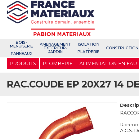
Open e-Commerce
Slogan Client
BOIS -
AMENAGEMENT
ISOLATION
MENUISERIE
EXTERIEUR-
-
CONSTRUCTION
-
JARDIN
PLATRERIE
PANNEAUX
Aller
PRODUITS
PLOMBERIE
ALIMENTATION EN EAU
au
contenu
principal
RAC.COUDE EP 20X27 14 D
Descrip
RACCOR
Raccord
A.C.S. D