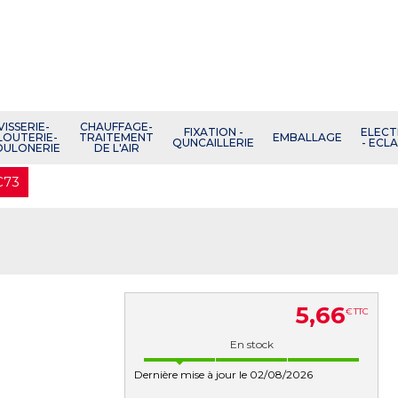
VISSERIE-
CHAUFFAGE-
FIXATION -
ELECT
LOUTERIE-
TRAITEMENT
EMBALLAGE
QUNCAILLERIE
- ECL
OULONERIE
DE L'AIR
C73
5
,
66
€
TTC
En stock
Dernière mise à jour le 02/08/2026