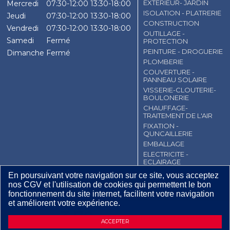
EXTERIEUR- JARDIN
Mercredi
07:30-12:00
13:30-18:00
ISOLATION - PLATRERIE
Jeudi
07:30-12:00
13:30-18:00
CONSTRUCTION
Vendredi
07:30-12:00
13:30-18:00
OUTILLAGE -
Samedi
Fermé
PROTECTION
PEINTURE - DROGUERIE
Dimanche
Fermé
PLOMBERIE
COUVERTURE -
PANNEAU SOLAIRE
VISSERIE-CLOUTERIE-
BOULONERIE
CHAUFFAGE-
TRAITEMENT DE L'AIR
FIXATION -
QUNCAILLERIE
EMBALLAGE
ELECTRICITE -
ECLAIRAGE
En poursuivant votre navigation sur ce site, vous acceptez
CGV
Contact
Mentions légales
nos CGV et l'utilisation de cookies qui permettent le bon
Plan du site
fonctionnement du site internet, facilitent votre navigation
et améliorent votre expérience.
3
,
79
€
TTC
DEMANDE D’INFORMATIONS
ACCEPTER