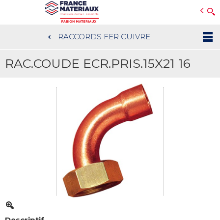
Open e-Commerce
Slogan Client
RACCORDS FER CUIVRE
Aller
au
RAC.COUDE ECR.PRIS.15X21 16
contenu
principal
Descriptif