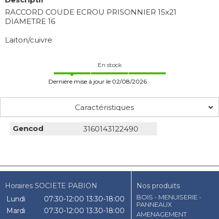
RACCORD COUDE ECROU PRISONNIER 15x21
DIAMETRE 16
Laiton/cuivre
En stock
Dernière mise à jour le 02/08/2026
Caractéristiques
Gencod
3160143122490
Horaires SOCIETE PABION
Nos produits
BOIS - MENUISERIE -
Lundi
07:30-12:00
13:30-18:00
PANNEAUX
Mardi
07:30-12:00
13:30-18:00
AMENAGEMENT