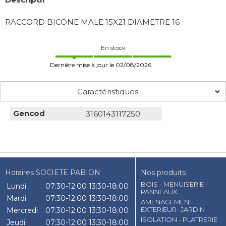
RACCORD BICONE MALE 15X21 DIAMETRE 16
En stock
Dernière mise à jour le 02/08/2026
Caractéristiques
Gencod
3160143117250
Horaires SOCIETE PABION
Nos produits
BOIS - MENUISERIE -
Lundi
07:30-12:00
13:30-18:00
PANNEAUX
Mardi
07:30-12:00
13:30-18:00
AMENAGEMENT
EXTERIEUR- JARDIN
Mercredi
07:30-12:00
13:30-18:00
ISOLATION - PLATRERIE
Jeudi
07:30-12:00
13:30-18:00