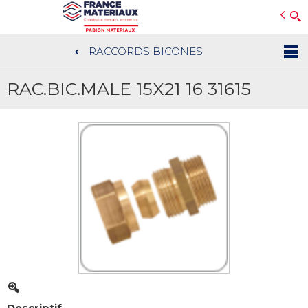
Open e-Commerce
Slogan Client
RACCORDS BICONES
Aller
au
RAC.BIC.MALE 15X21 16 31615
contenu
principal
Descriptif