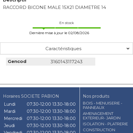
RACCORD BICONE MALE 15X21 DIAMETRE 14
En stock
Dernière mise à jour le 02/08/2026
Caractéristiques
Gencod
3160143117243
Horaires SOCIETE PABION
Nos produits
BOIS - MENUISERIE -
Lundi
07:30-12:00
13:30-18:00
PANNEAUX
Mardi
07:30-12:00
13:30-18:00
AMENAGEMENT
EXTERIEUR- JARDIN
Mercredi
07:30-12:00
13:30-18:00
ISOLATION - PLATRERIE
Jeudi
07:30-12:00
13:30-18:00
CONSTRUCTION
Vendredi
07:30-12:00
13:30-18:00