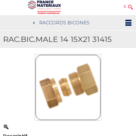
Open e-Commerce
Slogan Client
RACCORDS BICONES
Aller
au
RAC.BIC.MALE 14 15X21 31415
contenu
principal
Descriptif