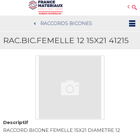
Open e-Commerce
Slogan Client
RACCORDS BICONES
Aller
au
RAC.BIC.FEMELLE 12 15X21 41215
contenu
principal
Descriptif
RACCORD BICONE FEMELLE 15X21 DIAMETRE 12