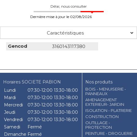
Délai, nous consulter
Dernière mise à jour le 02/08/2026
Caractéristiques
Gencod
3160143117380
Horaires SOCIETE PABION
Nos produits
BOIS - MENUISERIE -
Lundi
07:30-12:00
13:30-18:00
PANNEAUX
Mardi
07:30-12:00
13:30-18:00
AMENAGEMENT
EXTERIEUR- JARDIN
Mercredi
07:30-12:00
13:30-18:00
ISOLATION - PLATRERIE
Jeudi
07:30-12:00
13:30-18:00
CONSTRUCTION
Vendredi
07:30-12:00
13:30-18:00
OUTILLAGE -
Samedi
Fermé
PROTECTION
PEINTURE - DROGUERIE
Dimanche
Fermé