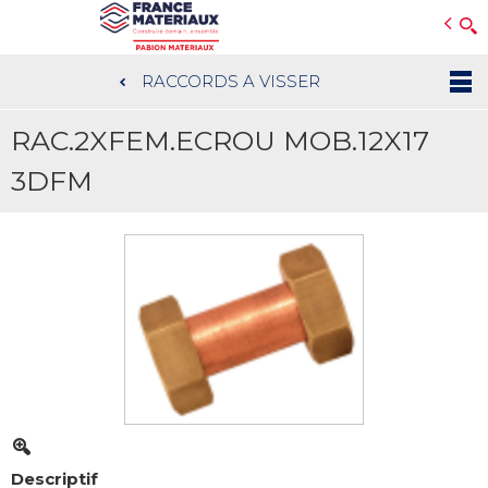
Open e-Commerce
Slogan Client
RACCORDS A VISSER
Aller
au
RAC.2XFEM.ECROU MOB.12X17
contenu
principal
3DFM
Descriptif