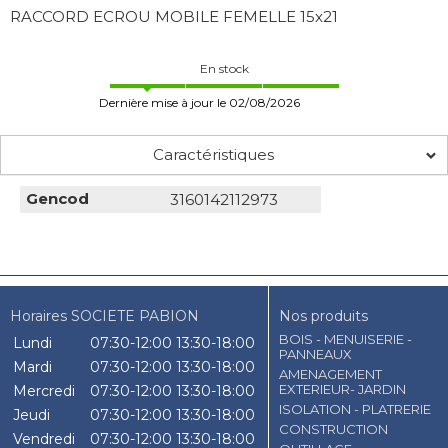
RACCORD ECROU MOBILE FEMELLE 15x21
En stock
Dernière mise à jour le 02/08/2026
Caractéristiques
Gencod
3160142112973
Horaires SOCIETE PABION
Nos produits
BOIS - MENUISERIE -
Lundi
07:30-12:00
13:30-18:00
PANNEAUX
Mardi
07:30-12:00
13:30-18:00
AMENAGEMENT
EXTERIEUR- JARDIN
Mercredi
07:30-12:00
13:30-18:00
ISOLATION - PLATRERIE
Jeudi
07:30-12:00
13:30-18:00
CONSTRUCTION
Vendredi
07:30-12:00
13:30-18:00