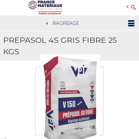
Open e-Commerce
Slogan Client
RAGREAGE
Aller
au
PREPASOL 4S GRIS FIBRE 25
contenu
principal
KGS