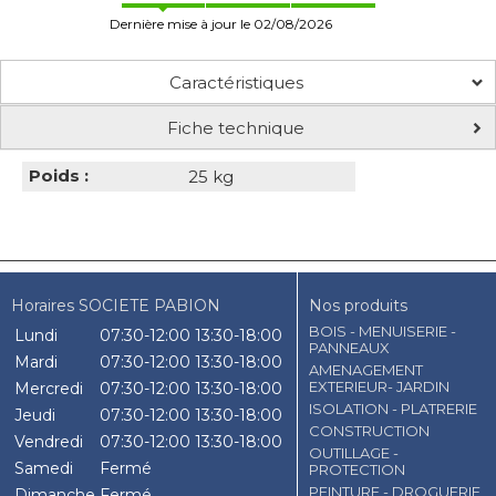
Dernière mise à jour le 02/08/2026
Caractéristiques
Fiche technique
Poids :
25 kg
Horaires SOCIETE PABION
Nos produits
BOIS - MENUISERIE -
Lundi
07:30-12:00
13:30-18:00
PANNEAUX
Mardi
07:30-12:00
13:30-18:00
AMENAGEMENT
EXTERIEUR- JARDIN
Mercredi
07:30-12:00
13:30-18:00
ISOLATION - PLATRERIE
Jeudi
07:30-12:00
13:30-18:00
CONSTRUCTION
Vendredi
07:30-12:00
13:30-18:00
OUTILLAGE -
Samedi
Fermé
PROTECTION
PEINTURE - DROGUERIE
Dimanche
Fermé