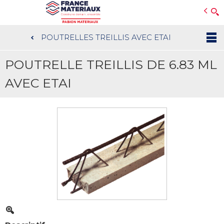
Open e-Commerce
Slogan Client
POUTRELLES TREILLIS AVEC ETAI
Aller
au
POUTRELLE TREILLIS DE 6.83 ML
contenu
principal
AVEC ETAI