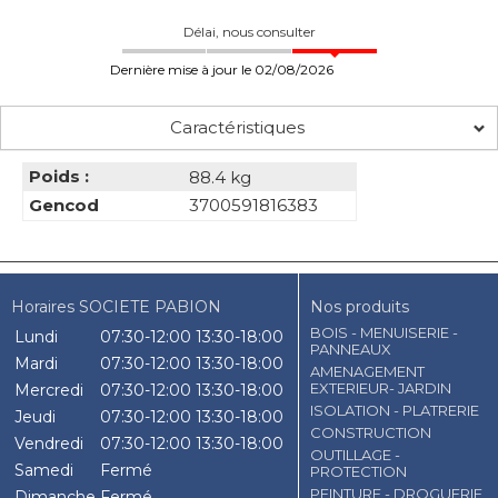
Délai, nous consulter
Dernière mise à jour le 02/08/2026
Caractéristiques
Poids :
88.4 kg
Gencod
3700591816383
Horaires SOCIETE PABION
Nos produits
BOIS - MENUISERIE -
Lundi
07:30-12:00
13:30-18:00
PANNEAUX
Mardi
07:30-12:00
13:30-18:00
AMENAGEMENT
EXTERIEUR- JARDIN
Mercredi
07:30-12:00
13:30-18:00
ISOLATION - PLATRERIE
Jeudi
07:30-12:00
13:30-18:00
CONSTRUCTION
Vendredi
07:30-12:00
13:30-18:00
OUTILLAGE -
Samedi
Fermé
PROTECTION
PEINTURE - DROGUERIE
Dimanche
Fermé