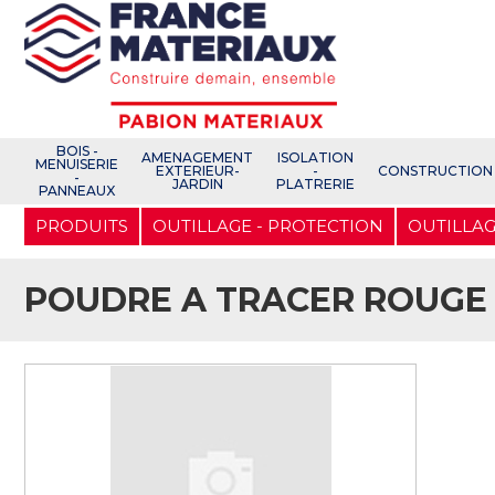
Open e-Commerce
Slogan Client
BOIS -
AMENAGEMENT
ISOLATION
MENUISERIE
EXTERIEUR-
-
CONSTRUCTION
-
JARDIN
PLATRERIE
PANNEAUX
Aller
PRODUITS
OUTILLAGE - PROTECTION
OUTILLAG
au
contenu
principal
POUDRE A TRACER ROUGE