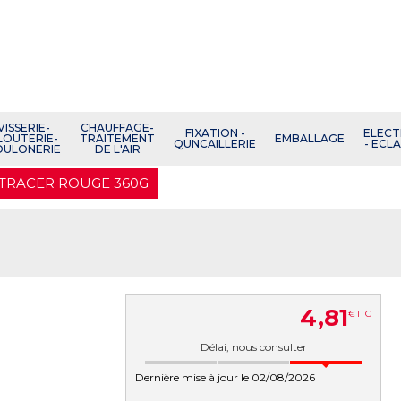
VISSERIE-
CHAUFFAGE-
FIXATION -
ELECT
LOUTERIE-
TRAITEMENT
EMBALLAGE
QUNCAILLERIE
- ECL
OULONERIE
DE L'AIR
TRACER ROUGE 360G
4
,
81
€
TTC
Délai, nous consulter
Dernière mise à jour le 02/08/2026