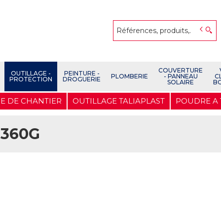
COUVERTURE
OUTILLAGE -
PEINTURE -
PLOMBERIE
- PANNEAU
C
PROTECTION
DROGUERIE
SOLAIRE
B
E DE CHANTIER
OUTILLAGE TALIAPLAST
POUDRE A 
 360G