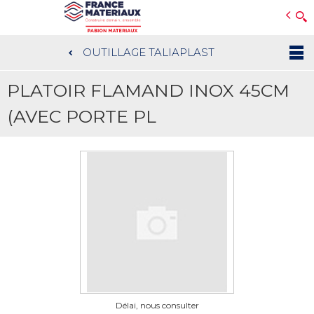
Open e-Commerce
Slogan Client
OUTILLAGE TALIAPLAST
Aller
au
PLATOIR FLAMAND INOX 45CM
contenu
principal
(AVEC PORTE PL
Délai, nous consulter