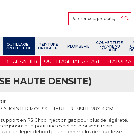
COUVERTURE
OUTILLAGE -
PEINTURE -
PLOMBERIE
- PANNEAU
C
PROTECTION
DROGUERIE
SOLAIRE
B
E DE CHANTIER
OUTILLAGE TALIAPLAST
PLATOIR A
SE HAUTE DENSITE)
tif
R A JOINTER MOUSSE HAUTE DENSITE 28X14 CM
 support en PS Choc injection gaz pour plus de légéreté.
 ergonomique pour une excellente priseen main.
avec un léger débord pour donner plus de souplesse.