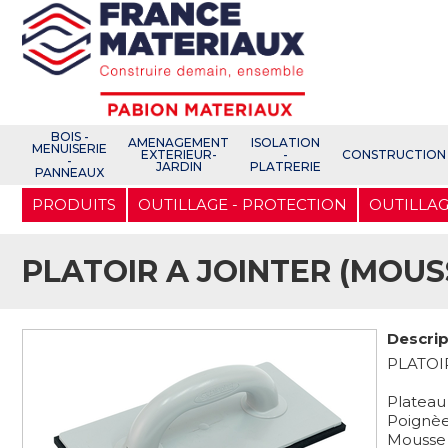
Open e-Commerce
Slogan Client
BOIS -
AMENAGEMENT
ISOLATION
MENUISERIE
EXTERIEUR-
-
CONSTRUCTION
-
JARDIN
PLATRERIE
PANNEAUX
Aller
PRODUITS
OUTILLAGE - PROTECTION
OUTILLAG
au
contenu
principal
PLATOIR A JOINTER (MOUS
Descrip
PLATOI
Plateau
Poignèe
Mousse 