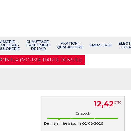
VISSERIE-
CHAUFFAGE-
FIXATION -
ELECT
LOUTERIE-
TRAITEMENT
EMBALLAGE
QUNCAILLERIE
- ECL
OULONERIE
DE L'AIR
 JOINTER (MOUSSE HAUTE DENSITE)
12
,
42
€
TTC
En stock
Dernière mise à jour le 02/08/2026