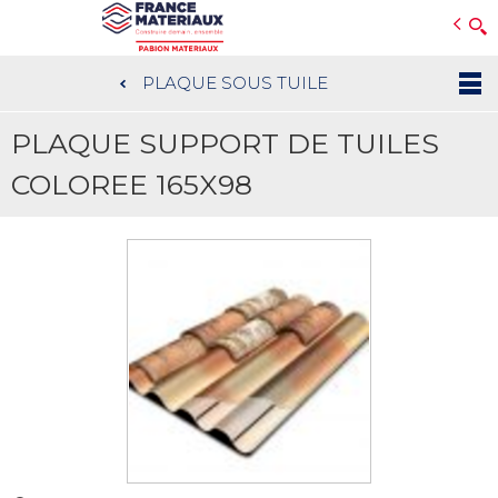
Open e-Commerce
Slogan Client
PLAQUE SOUS TUILE
Aller
au
PLAQUE SUPPORT DE TUILES
contenu
principal
COLOREE 165X98