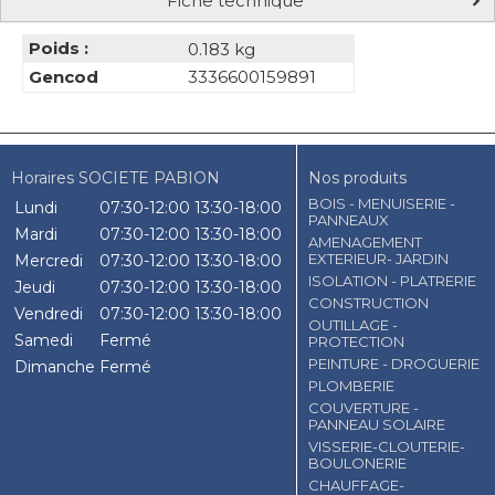
Fiche technique
Poids :
0.183 kg
Gencod
3336600159891
Horaires SOCIETE PABION
Nos produits
BOIS - MENUISERIE -
Lundi
07:30-12:00
13:30-18:00
PANNEAUX
Mardi
07:30-12:00
13:30-18:00
AMENAGEMENT
EXTERIEUR- JARDIN
Mercredi
07:30-12:00
13:30-18:00
ISOLATION - PLATRERIE
Jeudi
07:30-12:00
13:30-18:00
CONSTRUCTION
Vendredi
07:30-12:00
13:30-18:00
OUTILLAGE -
Samedi
Fermé
PROTECTION
PEINTURE - DROGUERIE
Dimanche
Fermé
PLOMBERIE
COUVERTURE -
PANNEAU SOLAIRE
VISSERIE-CLOUTERIE-
BOULONERIE
CHAUFFAGE-