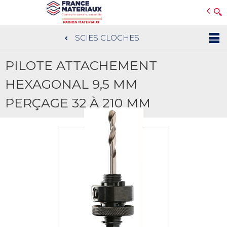
Open e-Commerce
Slogan Client
SCIES CLOCHES
Aller
au
PILOTE ATTACHEMENT
contenu
principal
HEXAGONAL 9,5 MM
PERÇAGE 32 À 210 MM