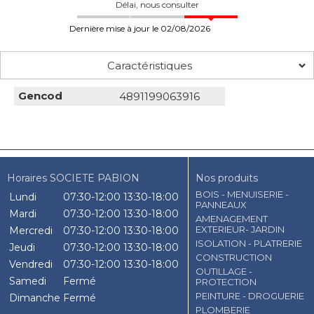
Délai, nous consulter
Dernière mise à jour le 02/08/2026
Caractéristiques
Gencod
4891199063916
Horaires SOCIETE PABION
Nos produits
BOIS - MENUISERIE -
Lundi
07:30-12:00
13:30-18:00
PANNEAUX
Mardi
07:30-12:00
13:30-18:00
AMENAGEMENT
EXTERIEUR- JARDIN
Mercredi
07:30-12:00
13:30-18:00
ISOLATION - PLATRERIE
Jeudi
07:30-12:00
13:30-18:00
CONSTRUCTION
Vendredi
07:30-12:00
13:30-18:00
OUTILLAGE -
Samedi
Fermé
PROTECTION
PEINTURE - DROGUERIE
Dimanche
Fermé
PLOMBERIE