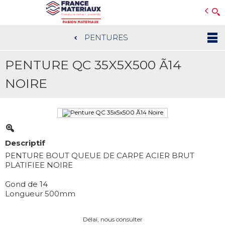
Open e-Commerce
Slogan Client
PENTURES
Aller
au
PENTURE QC 35X5X500 Ã14
contenu
principal
NOIRE
Descriptif
PENTURE BOUT QUEUE DE CARPE ACIER BRUT
PLATIFIEE NOIRE
Gond de 14
Longueur 500mm
Délai, nous consulter