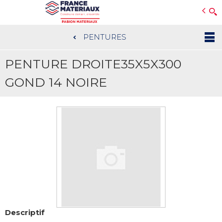
Open e-Commerce
Slogan Client
PENTURES
Aller
au
PENTURE DROITE35X5X300
contenu
principal
GOND 14 NOIRE
Descriptif