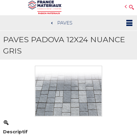
Open e-Commerce
Slogan Client
PAVES
Aller
au
PAVES PADOVA 12X24 NUANCE
contenu
principal
GRIS
Descriptif