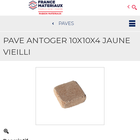
Open e-Commerce
Slogan Client
PAVES
Aller
au
PAVE ANTOGER 10X10X4 JAUNE
contenu
principal
VIEILLI