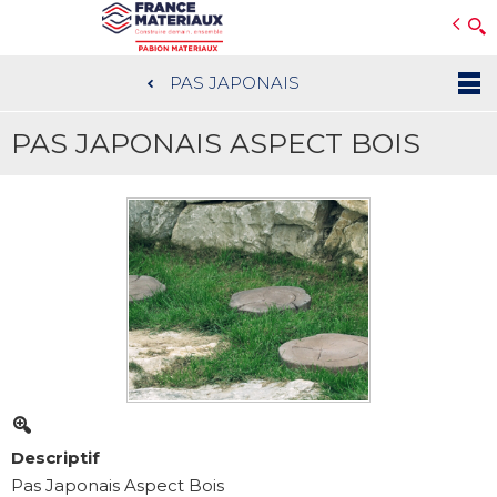
Open e-Commerce
Slogan Client
PAS JAPONAIS
Aller
au
PAS JAPONAIS ASPECT BOIS
contenu
principal
Descriptif
Pas Japonais Aspect Bois