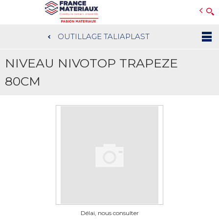
Open e-Commerce
Slogan Client
OUTILLAGE TALIAPLAST
Aller
au
NIVEAU NIVOTOP TRAPEZE
contenu
principal
80CM
Délai, nous consulter