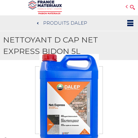
Open e-Commerce
Slogan Client
PRODUITS DALEP
Aller
au
NETTOYANT D CAP NET
contenu
principal
EXPRESS BIDON 5L