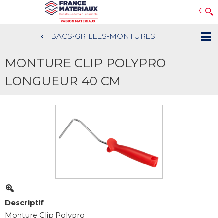
Open e-Commerce
Slogan Client
BACS-GRILLES-MONTURES
Aller
au
MONTURE CLIP POLYPRO
contenu
principal
LONGUEUR 40 CM
Descriptif
Monture Clip Polypro