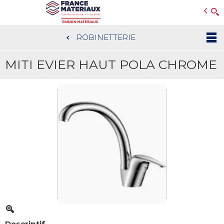
Open e-Commerce
Slogan Client
ROBINETTERIE
Aller
au
MITI EVIER HAUT POLA CHROME
contenu
principal
Descriptif