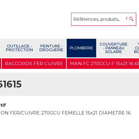
COUVERTURE
OUTILLAGE -
PEINTURE -
PLOMBERIE
- PANNEAU
C
PROTECTION
DROGUERIE
SOLAIRE
B
RACCORDS FER CUIVRE
MAN.FC 270GCU F 15x21 16 6
61615
tif
N FER/CUIVRE 270GCU FEMELLE 15x21 DIAMETRE 16