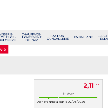
VISSERIE-
CHAUFFAGE-
FIXATION -
ELECT
LOUTERIE-
TRAITEMENT
EMBALLAGE
QUNCAILLERIE
- ECL
OULONERIE
DE L'AIR
1615
2
,
11
€
TTC
En stock
Dernière mise à jour le 02/08/2026