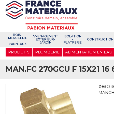
Open e-Commerce
Slogan Client
BOIS -
AMENAGEMENT
ISOLATION
MENUISERIE
EXTERIEUR-
-
CONSTRUCTION
-
JARDIN
PLATRERIE
PANNEAUX
Aller
PRODUITS
PLOMBERIE
ALIMENTATION EN EAU
au
contenu
principal
MAN.FC 270GCU F 15X21 16 
Descrip
MANCHO