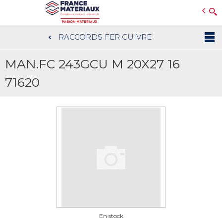
Open e-Commerce
Slogan Client
RACCORDS FER CUIVRE
Aller
au
MAN.FC 243GCU M 20X27 16
contenu
principal
71620
En stock