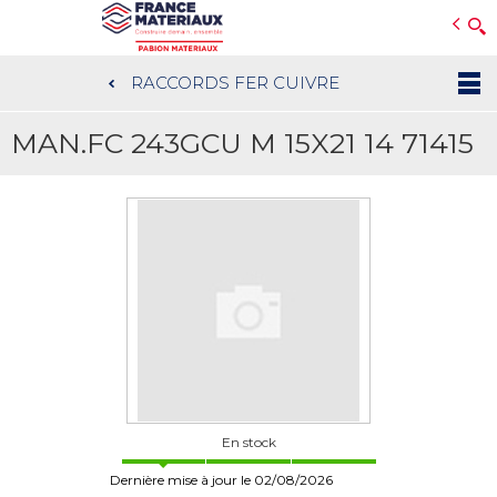
Open e-Commerce
Slogan Client
RACCORDS FER CUIVRE
Aller
au
MAN.FC 243GCU M 15X21 14 71415
contenu
principal
En stock
Dernière mise à jour le 02/08/2026