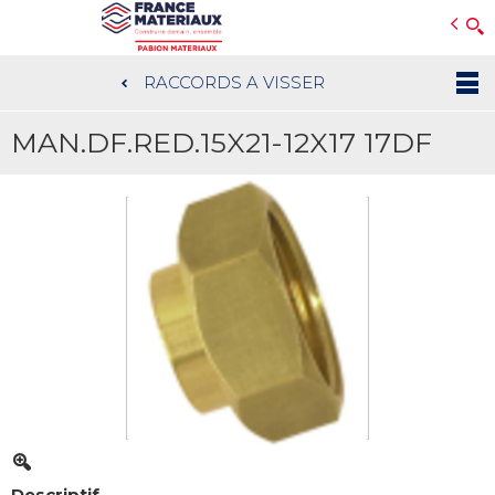
Open e-Commerce
Slogan Client
RACCORDS A VISSER
Aller
au
MAN.DF.RED.15X21-12X17 17DF
contenu
principal
Descriptif