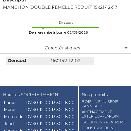
MANCHON DOUBLE FEMELLE REDUIT 15x21-12x17
En stock
Dernière mise à jour le 02/08/2026
Caractéristiques
Gencod
3160142112102
Horaires SOCIETE PABION
Nos produits
BOIS - MENUISERIE -
Lundi
07:30-12:00
13:30-18:00
PANNEAUX
Mardi
07:30-12:00
13:30-18:00
AMENAGEMENT
EXTERIEUR- JARDIN
Mercredi
07:30-12:00
13:30-18:00
ISOLATION - PLATRERIE
Jeudi
07:30-12:00
13:30-18:00
CONSTRUCTION
Vendredi
07:30-12:00
13:30-18:00