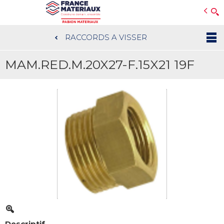
Open e-Commerce
Slogan Client
RACCORDS A VISSER
Aller
au
MAM.RED.M.20X27-F.15X21 19F
contenu
principal
Descriptif