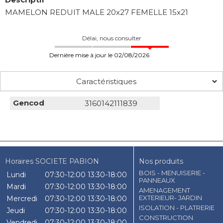
MAMELON REDUIT MALE 20x27 FEMELLE 15x21
Délai, nous consulter
Dernière mise à jour le 02/08/2026
Caractéristiques
Gencod
3160142111839
Horaires SOCIETE PABION
Nos produits
BOIS - MENUISERIE -
Lundi
07:30-12:00
13:30-18:00
PANNEAUX
Mardi
07:30-12:00
13:30-18:00
AMENAGEMENT
EXTERIEUR- JARDIN
Mercredi
07:30-12:00
13:30-18:00
ISOLATION - PLATRERIE
Jeudi
07:30-12:00
13:30-18:00
CONSTRUCTION
Vendredi
07:30-12:00
13:30-18:00