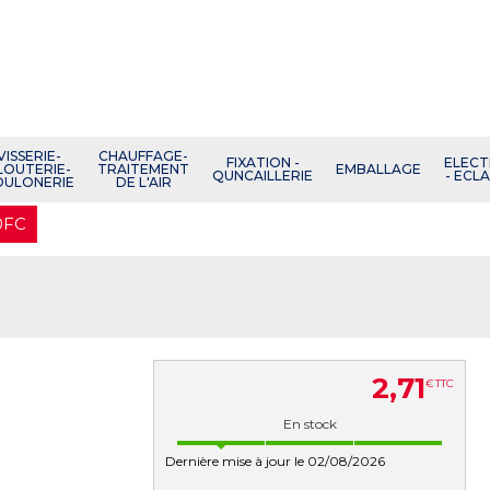
VISSERIE-
CHAUFFAGE-
FIXATION -
ELECT
LOUTERIE-
TRAITEMENT
EMBALLAGE
QUNCAILLERIE
- ECL
OULONERIE
DE L'AIR
0FC
2
,
71
€
TTC
En stock
Dernière mise à jour le 02/08/2026