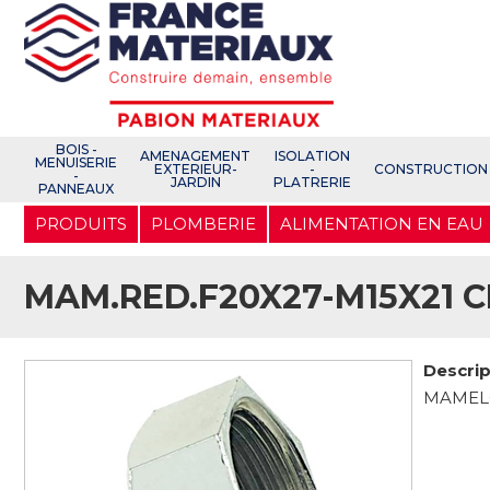
Open e-Commerce
Slogan Client
BOIS -
AMENAGEMENT
ISOLATION
MENUISERIE
EXTERIEUR-
-
CONSTRUCTION
-
JARDIN
PLATRERIE
PANNEAUX
Aller
PRODUITS
PLOMBERIE
ALIMENTATION EN EAU
au
contenu
principal
MAM.RED.F20X27-M15X21 C
Descrip
MAMELO