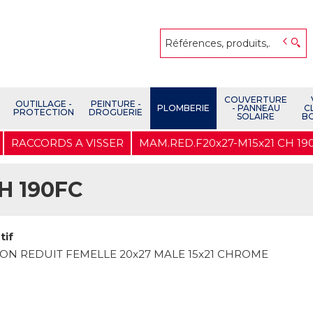
COUVERTURE
OUTILLAGE -
PEINTURE -
PLOMBERIE
- PANNEAU
C
PROTECTION
DROGUERIE
SOLAIRE
B
RACCORDS A VISSER
MAM.RED.F20x27-M15x21 CH 19
H 190FC
tif
N REDUIT FEMELLE 20x27 MALE 15x21 CHROME