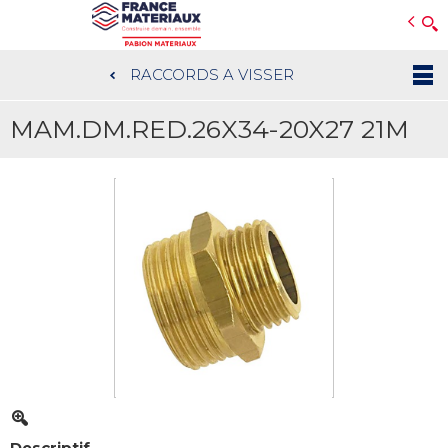
Open e-Commerce
Slogan Client
RACCORDS A VISSER
Aller
au
MAM.DM.RED.26X34-20X27 21M
contenu
principal
Descriptif