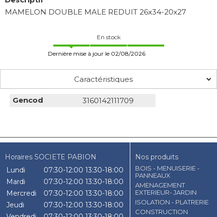
MAMELON DOUBLE MALE REDUIT 26x34-20x27
En stock
Dernière mise à jour le 02/08/2026
Caractéristiques
Gencod
3160142111709
Horaires SOCIETE PABION
Nos produits
BOIS - MENUISERIE -
Lundi
07:30-12:00
13:30-18:00
PANNEAUX
Mardi
07:30-12:00
13:30-18:00
AMENAGEMENT
EXTERIEUR- JARDIN
Mercredi
07:30-12:00
13:30-18:00
ISOLATION - PLATRERIE
Jeudi
07:30-12:00
13:30-18:00
CONSTRUCTION
Vendredi
07:30-12:00
13:30-18:00