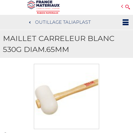
Open e-Commerce
Slogan Client
OUTILLAGE TALIAPLAST
Aller
au
MAILLET CARRELEUR BLANC
contenu
principal
530G DIAM.65MM