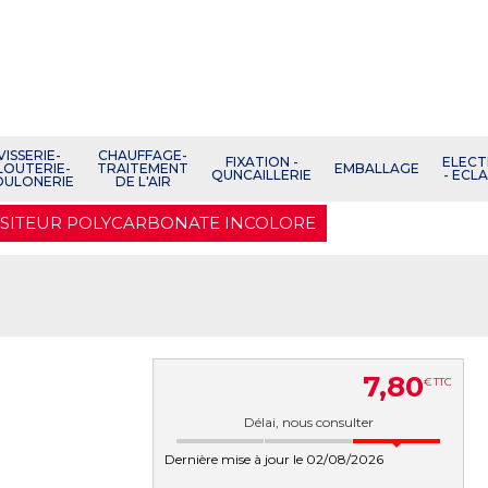
VISSERIE-
CHAUFFAGE-
FIXATION -
ELECT
LOUTERIE-
TRAITEMENT
EMBALLAGE
QUNCAILLERIE
- ECL
OULONERIE
DE L'AIR
ISITEUR POLYCARBONATE INCOLORE
7
,
80
€
TTC
Délai, nous consulter
Dernière mise à jour le 02/08/2026