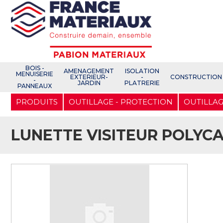
Open e-Commerce
Slogan Client
BOIS -
AMENAGEMENT
ISOLATION
MENUISERIE
EXTERIEUR-
-
CONSTRUCTION
-
JARDIN
PLATRERIE
PANNEAUX
Aller
PRODUITS
OUTILLAGE - PROTECTION
OUTILLAG
au
contenu
principal
LUNETTE VISITEUR POLYC