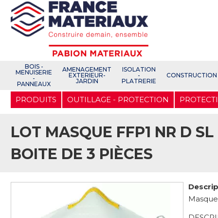
Open e-Commerce
Slogan Client
BOIS -
AMENAGEMENT
ISOLATION
MENUISERIE
EXTERIEUR-
-
CONSTRUCTION
-
JARDIN
PLATRERIE
PANNEAUX
Aller
PRODUITS
OUTILLAGE - PROTECTION
PROTECTI
au
contenu
principal
LOT MASQUE FFP1 NR D S
BOITE DE 3 PIÈCES
Descrip
Masque
DESCRI