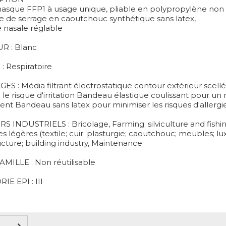
sque FFP1 à usage unique, pliable en polypropylène non t
ue de serrage en caoutchouc synthétique sans latex,
e nasale réglable
R : Blanc
 Respiratoire
S : Média filtrant électrostatique contour extérieur scellé
le risque d'irritation Bandeau élastique coulissant pour un 
ent Bandeau sans latex pour minimiser les risques d'allergi
S INDUSTRIELS : Bricolage, Farming; silviculture and fishin
es légères (textile; cuir; plasturgie; caoutchouc; meubles; luxe
ucture; building industry, Maintenance
MILLE : Non réutilisable
IE EPI : III