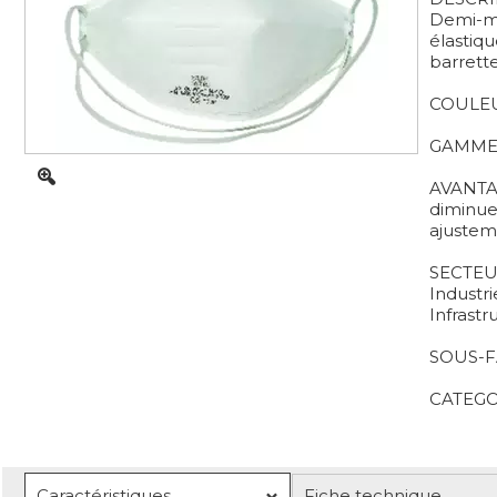
Demi-ma
élastiq
barrett
COULEU
GAMME :
AVANTAGE
diminue 
ajustem
SECTEUR
Industri
Infrastr
SOUS-FA
CATEGOR
Caractéristiques
Fiche technique