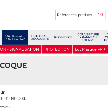
COUVERTURE
OUTILLAGE -
PEINTURE -
PLOMBERIE
- PANNEAU
C
PROTECTION
DROGUERIE
SOLAIRE
B
ON - SIGNALISATION
PROTECTION
Lot Masque FFP1 
L COQUE
tif
 FFP1 NR D SL
PTION