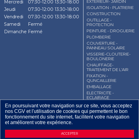
EXTERIEUR- JARDIN
Mercredi
07:30-12:00
13:30-18:00
ISOLATION - PLATRERIE
Jeudi
07:30-12:00
13:30-18:00
CONSTRUCTION
Vendredi
07:30-12:00
13:30-18:00
OUTILLAGE -
Samedi
Fermé
PROTECTION
PEINTURE - DROGUERIE
Dimanche
Fermé
PLOMBERIE
COUVERTURE -
PANNEAU SOLAIRE
VISSERIE-CLOUTERIE-
BOULONERIE
CHAUFFAGE-
TRAITEMENT DE L'AIR
FIXATION -
QUNCAILLERIE
EMBALLAGE
ELECTRICITE -
ECLAIRAGE
En poursuivant votre navigation sur ce site, vous acceptez
CGV
Contact
Mentions légales
nos CGV et l'utilisation de cookies qui permettent le bon
Plan du site
fonctionnement du site internet, facilitent votre navigation
et améliorent votre expérience.
26
,
17
€
TTC / Pièce
DEMANDE D’INFORMATIONS
ACCEPTER