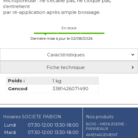
Microporeuse : ne s'écaille pas, ne cloque pas,
s'entretient
par ré-application après simple brossage.
En stock
Dernière mise à jour le 02/08/2026
Caractéristiques
Fiche technique
Poids :
1 kg
Gencod
3381426071490
Horaires SOCIETE PABION
Nos produits
BOIS - MENUISERIE -
Lundi
07:30-12:00
13:30-18:00
PANNEAUX
Mardi
07:30-12:00
13:30-18:00
AMENAGEMENT