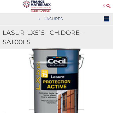
Open e-Commerce
Slogan Client
LASURES
Aller
au
LASUR-LX515--CH.DORE--
contenu
principal
SA1,00LS