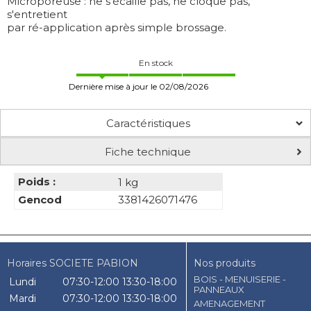
Microporeuse : ne s'écaille pas, ne cloque pas,
s'entretient
par ré-application après simple brossage.
En stock
Dernière mise à jour le 02/08/2026
Caractéristiques
Fiche technique
Poids :
1 kg
Gencod
3381426071476
Horaires SOCIETE PABION
Nos produits
BOIS - MENUISERIE -
Lundi
07:30-12:00
13:30-18:00
PANNEAUX
Mardi
07:30-12:00
13:30-18:00
AMENAGEMENT