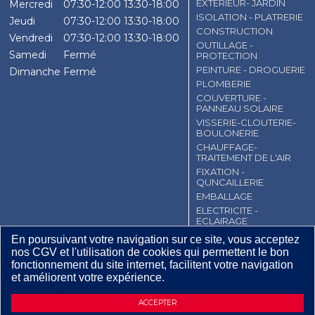
EXTERIEUR- JARDIN
Mercredi
07:30-12:00
13:30-18:00
ISOLATION - PLATRERIE
Jeudi
07:30-12:00
13:30-18:00
CONSTRUCTION
Vendredi
07:30-12:00
13:30-18:00
OUTILLAGE -
Samedi
Fermé
PROTECTION
PEINTURE - DROGUERIE
Dimanche
Fermé
PLOMBERIE
COUVERTURE -
PANNEAU SOLAIRE
VISSERIE-CLOUTERIE-
BOULONERIE
CHAUFFAGE-
TRAITEMENT DE L'AIR
FIXATION -
QUNCAILLERIE
EMBALLAGE
ELECTRICITE -
ECLAIRAGE
En poursuivant votre navigation sur ce site, vous acceptez
CGV
Contact
Mentions légales
nos CGV et l'utilisation de cookies qui permettent le bon
Plan du site
fonctionnement du site internet, facilitent votre navigation
et améliorent votre expérience.
26
,
17
€
TTC / Pièce
DEMANDE D’INFORMATIONS
ACCEPTER