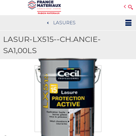
Open e-Commerce
Slogan Client
LASURES
Aller
au
LASUR-LX515--CH.ANCIE-
contenu
principal
SA1,00LS