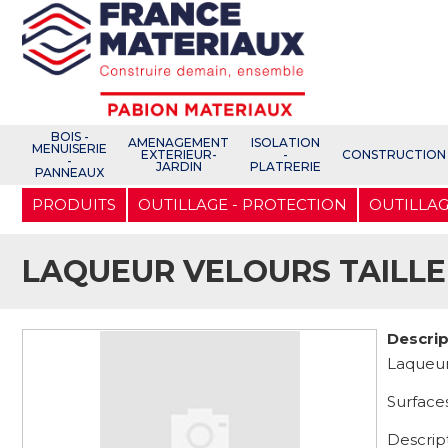
Open e-Commerce
Slogan Client
BOIS -
AMENAGEMENT
ISOLATION
MENUISERIE
EXTERIEUR-
-
CONSTRUCTION
-
JARDIN
PLATRERIE
PANNEAUX
Aller
PRODUITS
OUTILLAGE - PROTECTION
OUTILLAG
au
contenu
principal
LAQUEUR VELOURS TAILLE
Descrip
Laqueur
Surfaces
Descrip