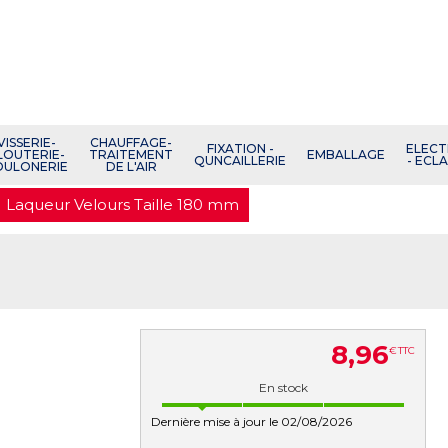
VISSERIE-
CHAUFFAGE-
FIXATION -
ELECT
LOUTERIE-
TRAITEMENT
EMBALLAGE
QUNCAILLERIE
- ECL
OULONERIE
DE L'AIR
Laqueur Velours Taille 180 mm
8
,
96
€
TTC
En stock
Dernière mise à jour le 02/08/2026