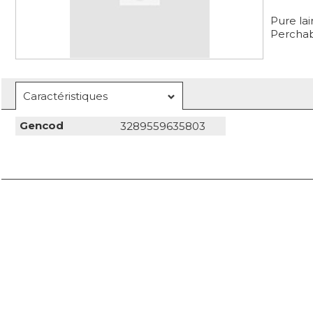
Pure la
Percha
Caractéristiques
Gencod
3289559635803