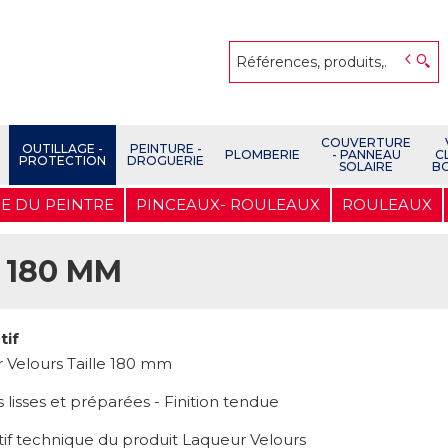
COUVERTURE
OUTILLAGE -
PEINTURE -
PLOMBERIE
- PANNEAU
C
PROTECTION
DROGUERIE
SOLAIRE
B
E DU PEINTRE
PINCEAUX- ROULEAUX
ROULEAUX
 180 MM
tif
 Velours Taille 180 mm
 lisses et préparées - Finition tendue
tif technique du produit Laqueur Velours