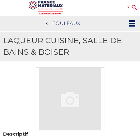
Open e-Commerce
Slogan Client
ROULEAUX
Aller
au
LAQUEUR CUISINE, SALLE DE
contenu
principal
BAINS & BOISER
Descriptif